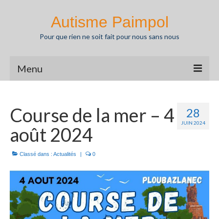
Autisme Paimpol
Pour que rien ne soit fait pour nous sans nous
Menu
Actualités
Course de la mer – 4
28
Agenda
JUIN 2024
août 2024
L’autisme
Nos missions
Classé dans :
Actualités
|
0
Partenaires
Ressources
Pédagothèque