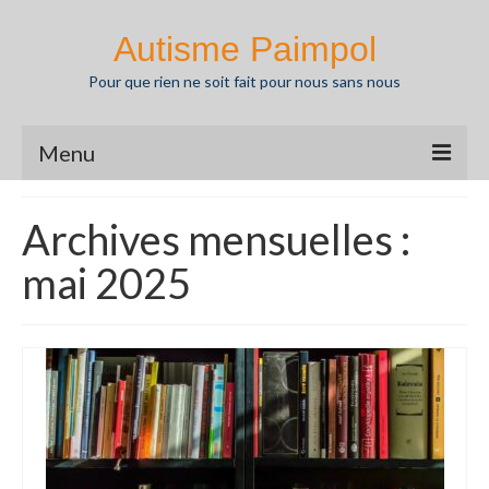
Autisme Paimpol
Pour que rien ne soit fait pour nous sans nous
Menu
Actualités
Archives mensuelles :
Agenda
mai 2025
L’autisme
Nos missions
Partenaires
Ressources
Pédagothèque