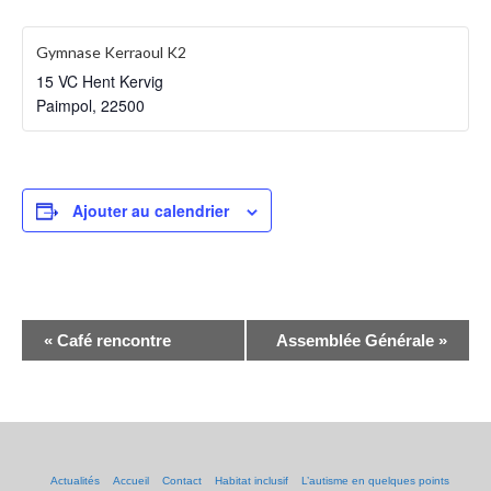
Habitat inclusif
Gymnase Kerraoul K2
15 VC Hent Kervig
Contact
Paimpol
,
22500
Ajouter au calendrier
Navigation
«
Café rencontre
Assemblée Générale
»
Évènement
Actualités
Accueil
Contact
Habitat inclusif
L’autisme en quelques points