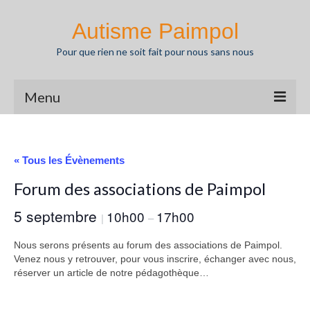
Autisme Paimpol
Pour que rien ne soit fait pour nous sans nous
Menu
Actualités
« Tous les Évènements
Agenda
Forum des associations de Paimpol
L’autisme
5 septembre
10h00
17h00
|
–
Nos missions
Nous serons présents au forum des associations de Paimpol.
Partenaires
Venez nous y retrouver, pour vous inscrire, échanger avec nous,
réserver un article de notre pédagothèque…
Ressources
Pédagothèque